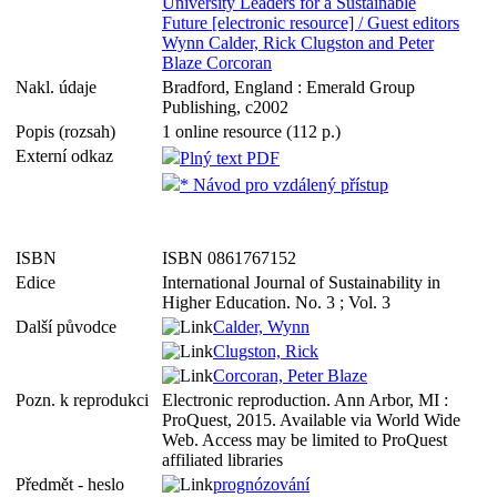
University Leaders for a Sustainable
Future [electronic resource] / Guest editors
Wynn Calder, Rick Clugston and Peter
Blaze Corcoran
Nakl. údaje
Bradford, England : Emerald Group
Publishing, c2002
Popis (rozsah)
1 online resource (112 p.)
Externí odkaz
Plný text PDF
* Návod pro vzdálený přístup
ISBN
ISBN 0861767152
Edice
International Journal of Sustainability in
Higher Education. No. 3 ; Vol. 3
Další původce
Calder, Wynn
Clugston, Rick
Corcoran, Peter Blaze
Pozn. k reprodukci
Electronic reproduction. Ann Arbor, MI :
ProQuest, 2015. Available via World Wide
Web. Access may be limited to ProQuest
affiliated libraries
Předmět - heslo
prognózování