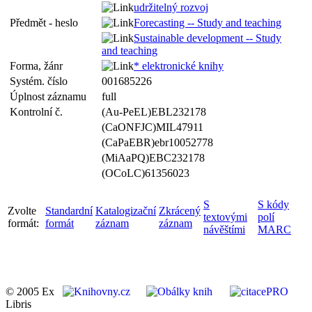
udržitelný rozvoj
Předmět - heslo
Forecasting -- Study and teaching
Sustainable development -- Study
and teaching
Forma, žánr
* elektronické knihy
Systém. číslo
001685226
Úplnost záznamu
full
Kontrolní č.
(Au-PeEL)EBL232178
(CaONFJC)MIL47911
(CaPaEBR)ebr10052778
(MiAaPQ)EBC232178
(OCoLC)61356023
S
S kódy
Zvolte
Standardní
Katalogizační
Zkrácený
textovými
polí
formát:
formát
záznam
záznam
návěštími
MARC
© 2005 Ex
Libris