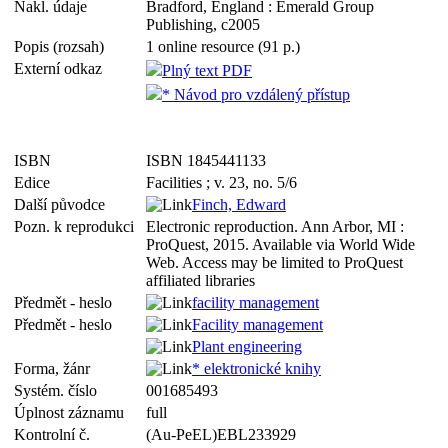
Nakl. údaje
Bradford, England : Emerald Group
Publishing, c2005
Popis (rozsah)
1 online resource (91 p.)
Externí odkaz
Plný text PDF
* Návod pro vzdálený přístup
ISBN
ISBN 1845441133
Edice
Facilities ; v. 23, no. 5/6
Další původce
Finch, Edward
Pozn. k reprodukci
Electronic reproduction. Ann Arbor, MI :
ProQuest, 2015. Available via World Wide
Web. Access may be limited to ProQuest
affiliated libraries
Předmět - heslo
facility management
Předmět - heslo
Facility management
Plant engineering
Forma, žánr
* elektronické knihy
Systém. číslo
001685493
Úplnost záznamu
full
Kontrolní č.
(Au-PeEL)EBL233929