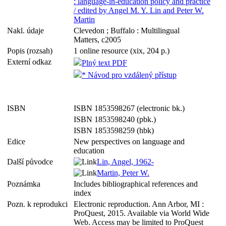
: language-in-education policy and practice
/ edited by Angel M. Y. Lin and Peter W.
Martin
Nakl. údaje
Clevedon ; Buffalo : Multilingual
Matters, c2005
Popis (rozsah)
1 online resource (xix, 204 p.)
Externí odkaz
Plný text PDF
* Návod pro vzdálený přístup
ISBN
ISBN 1853598267 (electronic bk.)
ISBN 1853598240 (pbk.)
ISBN 1853598259 (hbk)
Edice
New perspectives on language and
education
Další původce
Lin, Angel, 1962-
Martin, Peter W.
Poznámka
Includes bibliographical references and
index
Pozn. k reprodukci
Electronic reproduction. Ann Arbor, MI :
ProQuest, 2015. Available via World Wide
Web. Access may be limited to ProQuest