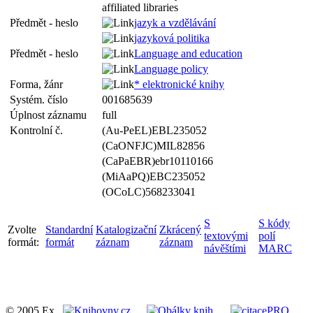
affiliated libraries
Předmět - heslo
jazyk a vzdělávání
jazyková politika
Předmět - heslo
Language and education
Language policy
Forma, žánr
* elektronické knihy
Systém. číslo
001685639
Úplnost záznamu
full
Kontrolní č.
(Au-PeEL)EBL235052
(CaONFJC)MIL82856
(CaPaEBR)ebr10110166
(MiAaPQ)EBC235052
(OCoLC)568233041
S
S kódy
Zvolte
Standardní
Katalogizační
Zkrácený
textovými
polí
formát:
formát
záznam
záznam
návěštími
MARC
© 2005 Ex