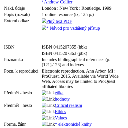
/ Andrew Collier
Nakl. údaje
London ; New York : Routledge, 1999
Popis (rozsah)
1 online resource (ix, 125 p.)
Externí odkaz
Plný text PDF
* Návod pro vzdálený přístup
ISBN
ISBN 0415207355 (hbk)
ISBN 0415207363 (pbk)
Poznámka
Includes bibliographical references (p.
[121]-123) and indexes
Pozn. k reprodukci
Electronic reproduction. Ann Arbor, MI :
ProQuest, 2015. Available via World Wide
Web. Access may be limited to ProQuest
affiliated libraries
Předmět - heslo
etika
hodnoty
Předmět - heslo
Critical realism
Ethics
Values
Forma, žánr
* elektronické knihy