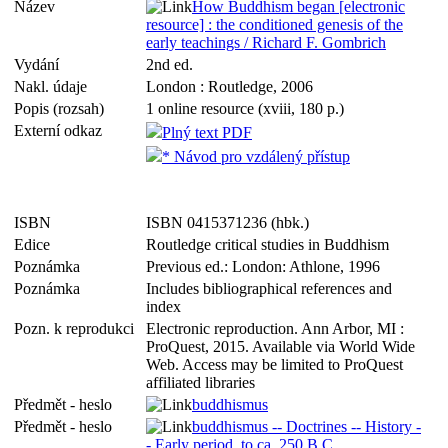
Název
How Buddhism began [electronic
resource] : the conditioned genesis of the
early teachings / Richard F. Gombrich
Vydání
2nd ed.
Nakl. údaje
London : Routledge, 2006
Popis (rozsah)
1 online resource (xviii, 180 p.)
Externí odkaz
Plný text PDF
* Návod pro vzdálený přístup
ISBN
ISBN 0415371236 (hbk.)
Edice
Routledge critical studies in Buddhism
Poznámka
Previous ed.: London: Athlone, 1996
Poznámka
Includes bibliographical references and
index
Pozn. k reprodukci
Electronic reproduction. Ann Arbor, MI :
ProQuest, 2015. Available via World Wide
Web. Access may be limited to ProQuest
affiliated libraries
Předmět - heslo
buddhismus
Předmět - heslo
buddhismus -- Doctrines -- History -
- Early period, to ca. 250 B.C