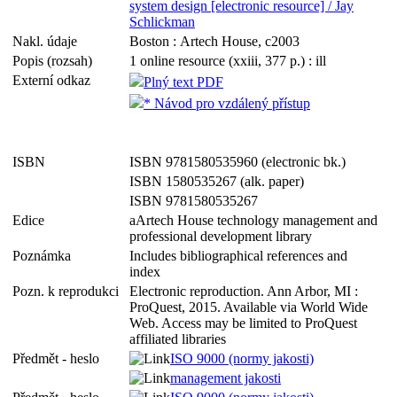
system design [electronic resource] / Jay
Schlickman
Nakl. údaje
Boston : Artech House, c2003
Popis (rozsah)
1 online resource (xxiii, 377 p.) : ill
Externí odkaz
Plný text PDF
* Návod pro vzdálený přístup
ISBN
ISBN 9781580535960 (electronic bk.)
ISBN 1580535267 (alk. paper)
ISBN 9781580535267
Edice
aArtech House technology management and
professional development library
Poznámka
Includes bibliographical references and
index
Pozn. k reprodukci
Electronic reproduction. Ann Arbor, MI :
ProQuest, 2015. Available via World Wide
Web. Access may be limited to ProQuest
affiliated libraries
Předmět - heslo
ISO 9000 (normy jakosti)
management jakosti