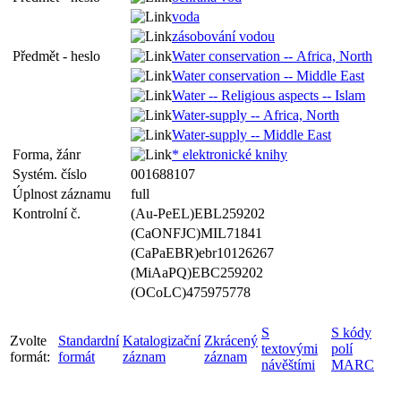
voda
zásobování vodou
Předmět - heslo
Water conservation -- Africa, North
Water conservation -- Middle East
Water -- Religious aspects -- Islam
Water-supply -- Africa, North
Water-supply -- Middle East
Forma, žánr
* elektronické knihy
Systém. číslo
001688107
Úplnost záznamu
full
Kontrolní č.
(Au-PeEL)EBL259202
(CaONFJC)MIL71841
(CaPaEBR)ebr10126267
(MiAaPQ)EBC259202
(OCoLC)475975778
S
S kódy
Zvolte
Standardní
Katalogizační
Zkrácený
textovými
polí
formát:
formát
záznam
záznam
návěštími
MARC