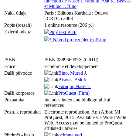
direction de Naser I. Faruqui, Asit K. Biswas
et Murad J. Bino
Nakl. údaje
Paris : Editions Karthala ; Ottawa
: CRDI, c2003
Popis (rozsah)
1 online resource (206 p.)
Externí odkaz
Plný text PDF
* Návod pro vzdálený přístup
ISBN
ISBN 088936995X (CRDI)
Edice
Economie et developpement
Další původce
Bino, Murad J.
Biswas, Asit K.
Faruqui, Naser I.
Další korporace
ProQuest (Firm)
Poznámka
Includes index and bibliographical
references
Pozn. k reprodukci
Electronic reproduction. Ann Arbor, MI :
ProQuest, 2015. Available via World Wide
Web. Access may be limited to ProQuest
affiliated libraries
Předmět - heslo
ochrana vod