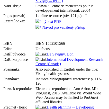
Savigny ... [et al.]
Nakl. údaje
Ottawa : Centre de recherches pour le
developpement international, c2004
Popis (rozsah)
1 online resource (xiv, 121 p.) : ill
Externí odkaz
Plný text PDF
* Návod pro vzdálený přístup
ISBN
ISBN 1552501566
Edice
Un focus
Další původce
De Savigny, Don
Další korporace
International Development Research
Centre (Canada)
Poznámka
Also published in English under the title:
Fixing health systems
Poznámka
Includes bibliographical references: p. 113-
120
Pozn. k reprodukci
Electronic reproduction. Ann Arbor, MI :
ProQuest, 2015. Available via World Wide
Web. Access may be limited to ProQuest
affiliated libraries
Předmět - heslo
Health planning -- Developing