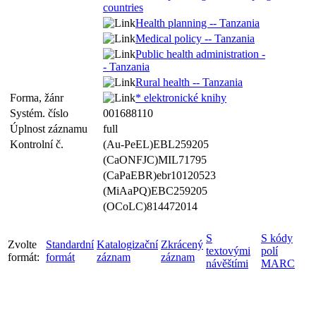
countries
Health planning -- Tanzania
Medical policy -- Tanzania
Public health administration -
- Tanzania
Rural health -- Tanzania
Forma, žánr
* elektronické knihy
Systém. číslo
001688110
Úplnost záznamu
full
Kontrolní č.
(Au-PeEL)EBL259205
(CaONFJC)MIL71795
(CaPaEBR)ebr10120523
(MiAaPQ)EBC259205
(OCoLC)814472014
S
S kódy
Zvolte
Standardní
Katalogizační
Zkrácený
textovými
polí
formát:
formát
záznam
záznam
návěštími
MARC