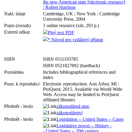
the new American state [electronic resource]
/ Robert Harrison
Nakl. údaje
Cambridge, UK ; New York : Cambridge
University Press, 2004
Popis (rozsah)
1 online resource (xiii, 293 p.)
Externí odkaz
Plný text PDF
* Návod pro vzdálený přístup
ISBN
ISBN 0511193785
ISBN 0521827892 (hardback)
Poznámka
Includes bibliographical references and
index
Pozn. k reprodukci
Electronic reproduction. Ann Arbor, MI :
ProQuest, 2015. Available via World Wide
Web. Access may be limited to ProQuest
affiliated libraries
Předmět - heslo
zákonodárná moc
zákonodárství
Předmět - heslo
Legislation -- United States -- Cases
Legislative power -- History -
- United States -- 20th century