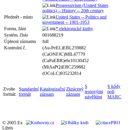
Progressivism (United States
politics) -- History -- 20th century
Předmět - místo
United States -- Politics and
government -- 1901-1953
Forma, žánr
* elektronické knihy
Systém. číslo
001688219
Úplnost záznamu
full
Kontrolní č.
(Au-PeEL)EBL259882
(CaONFJC)MIL47779
(CaPaEBR)ebr10130452
(MiAaPQ)EBC259882
(OCoLC)935232814
S
S kódy
Zvolte
Standardní
Katalogizační
Zkrácený
textovými
polí
formát:
formát
záznam
záznam
návěštími
MARC
© 2005 Ex
Libris