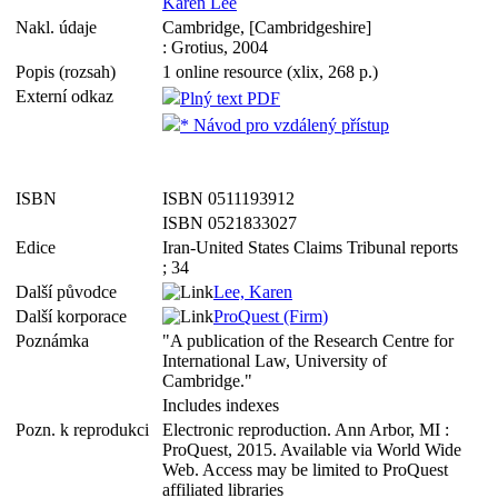
Karen Lee
Nakl. údaje
Cambridge, [Cambridgeshire]
: Grotius, 2004
Popis (rozsah)
1 online resource (xlix, 268 p.)
Externí odkaz
Plný text PDF
* Návod pro vzdálený přístup
ISBN
ISBN 0511193912
ISBN 0521833027
Edice
Iran-United States Claims Tribunal reports
; 34
Další původce
Lee, Karen
Další korporace
ProQuest (Firm)
Poznámka
"A publication of the Research Centre for
International Law, University of
Cambridge."
Includes indexes
Pozn. k reprodukci
Electronic reproduction. Ann Arbor, MI :
ProQuest, 2015. Available via World Wide
Web. Access may be limited to ProQuest
affiliated libraries