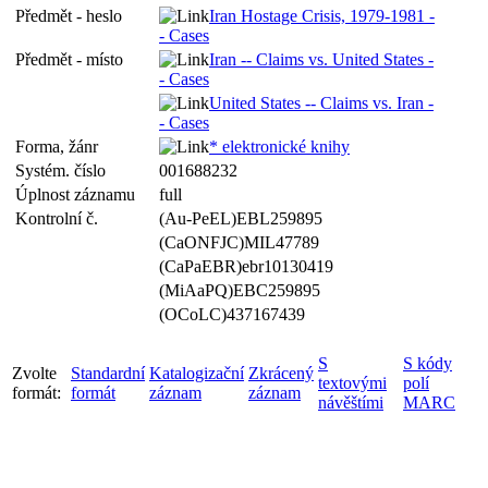
Předmět - heslo
Iran Hostage Crisis, 1979-1981 -
- Cases
Předmět - místo
Iran -- Claims vs. United States -
- Cases
United States -- Claims vs. Iran -
- Cases
Forma, žánr
* elektronické knihy
Systém. číslo
001688232
Úplnost záznamu
full
Kontrolní č.
(Au-PeEL)EBL259895
(CaONFJC)MIL47789
(CaPaEBR)ebr10130419
(MiAaPQ)EBC259895
(OCoLC)437167439
S
S kódy
Zvolte
Standardní
Katalogizační
Zkrácený
textovými
polí
formát:
formát
záznam
záznam
návěštími
MARC