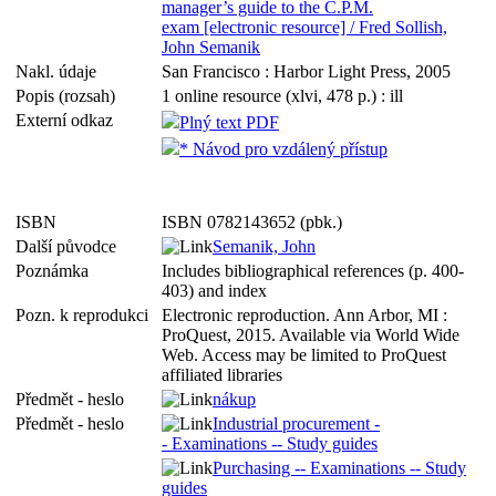
manager’s guide to the C.P.M.
exam [electronic resource] / Fred Sollish,
John Semanik
Nakl. údaje
San Francisco : Harbor Light Press, 2005
Popis (rozsah)
1 online resource (xlvi, 478 p.) : ill
Externí odkaz
Plný text PDF
* Návod pro vzdálený přístup
ISBN
ISBN 0782143652 (pbk.)
Další původce
Semanik, John
Poznámka
Includes bibliographical references (p. 400-
403) and index
Pozn. k reprodukci
Electronic reproduction. Ann Arbor, MI :
ProQuest, 2015. Available via World Wide
Web. Access may be limited to ProQuest
affiliated libraries
Předmět - heslo
nákup
Předmět - heslo
Industrial procurement -
- Examinations -- Study guides
Purchasing -- Examinations -- Study
guides