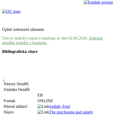
Úplné zobrazení záznamu
Toto je statický export z katalogu ze dne 02.06.2026.
Zobrazit
aktuální podobu v katalogu.
Bibliografická citace
Názory čtenářů
Známka čtenářů
EB
Formát
ONLINE
Hlavní záhlaví
Sollish, Fred
Název
The purchasing and supply