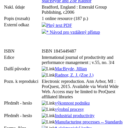
MacBryde and Zoe Radnor
Nakl. údaje
Bradford, England : Emerald Group
Publishing, c2006
Popis (rozsah)
1 online resource (187 p.)
Externí odkaz
Plný text PDF
* Návod pro vzdálený přístup
ISBN
ISBN 1845449487
Edice
International journal of productivity and
performance management ; v.55, no. 3/4
Další původce
MacBryde, Jillian
Radnor, Z. J. (Zoe J.)
Pozn. k reprodukci
Electronic reproduction. Ann Arbor, MI :
ProQuest, 2015. Available via World Wide
Web. Access may be limited to ProQuest
affiliated libraries
Předmět - heslo
výkonnost podniku
výrobní procesy
Předmět - heslo
Industrial productivity
Manufacturing processes -- Standards