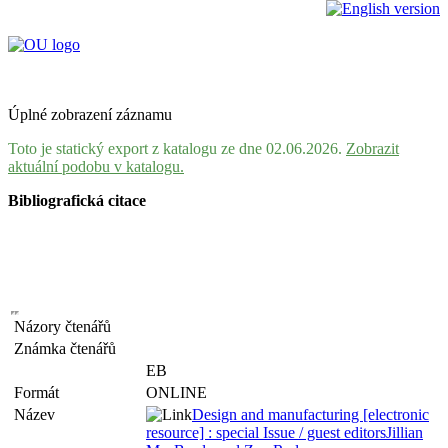
Úplné zobrazení záznamu
Toto je statický export z katalogu ze dne 02.06.2026.
Zobrazit
aktuální podobu v katalogu.
Bibliografická citace
Názory čtenářů
Známka čtenářů
EB
Formát
ONLINE
Název
Design and manufacturing [electronic
resource] : special Issue / guest editorsJillian