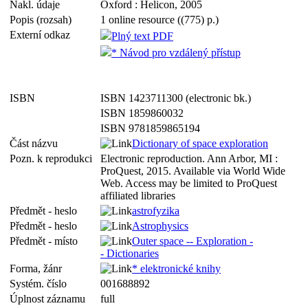
Nakl. údaje
Oxford : Helicon, 2005
Popis (rozsah)
1 online resource ((775) p.)
Externí odkaz
Plný text PDF
* Návod pro vzdálený přístup
ISBN
ISBN 1423711300 (electronic bk.)
ISBN 1859860032
ISBN 9781859865194
Část názvu
Dictionary of space exploration
Pozn. k reprodukci
Electronic reproduction. Ann Arbor, MI :
ProQuest, 2015. Available via World Wide
Web. Access may be limited to ProQuest
affiliated libraries
Předmět - heslo
astrofyzika
Předmět - heslo
Astrophysics
Předmět - místo
Outer space -- Exploration -
- Dictionaries
Forma, žánr
* elektronické knihy
Systém. číslo
001688892
Úplnost záznamu
full