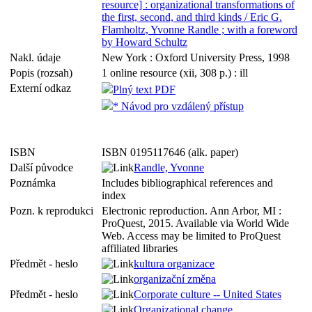
resource] : organizational transformations of
the first, second, and third kinds / Eric G.
Flamholtz, Yvonne Randle ; with a foreword
by Howard Schultz
Nakl. údaje
New York : Oxford University Press, 1998
Popis (rozsah)
1 online resource (xii, 308 p.) : ill
Externí odkaz
Plný text PDF
* Návod pro vzdálený přístup
ISBN
ISBN 0195117646 (alk. paper)
Další původce
Randle, Yvonne
Poznámka
Includes bibliographical references and
index
Pozn. k reprodukci
Electronic reproduction. Ann Arbor, MI :
ProQuest, 2015. Available via World Wide
Web. Access may be limited to ProQuest
affiliated libraries
Předmět - heslo
kultura organizace
organizační změna
Předmět - heslo
Corporate culture -- United States
Organizational change