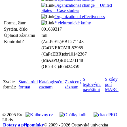
Organizational change -- United
States -- Case studies
Organizational effectiveness
Forma, žánr
* elektronické knihy
Systém. číslo
001689317
Úplnost záznamu
full
Kontrolní č.
(Au-PeEL)EBL271148
(CaONFJC)MIL52965
(CaPaEBR)ebr10142367
(MiAaPQ)EBC271148
(OCoLC)466424359
S
S kódy
Zvolte
Standardní
Katalogizační
Zkrácený
textovými
polí
formát:
formát
záznam
záznam
návěštími
MARC
© 2005 Ex
Libris
Dotazy a připomínky
© 2009 - 2026 Ostravská univerzita