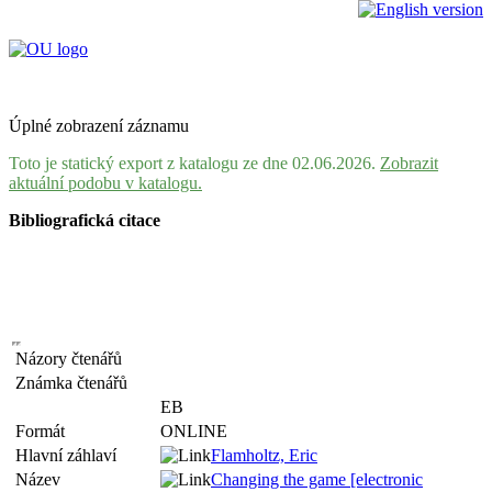
Úplné zobrazení záznamu
Toto je statický export z katalogu ze dne 02.06.2026.
Zobrazit
aktuální podobu v katalogu.
Bibliografická citace
Názory čtenářů
Známka čtenářů
EB
Formát
ONLINE
Hlavní záhlaví
Flamholtz, Eric
Název
Changing the game [electronic