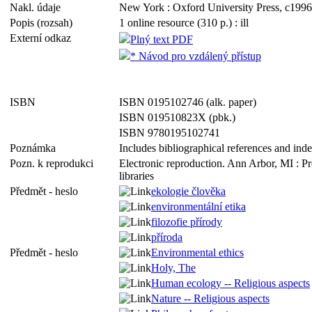
Nakl. údaje
New York : Oxford University Press, c1996
Popis (rozsah)
1 online resource (310 p.) : ill
Externí odkaz
Plný text PDF
* Návod pro vzdálený přístup
ISBN
ISBN 0195102746 (alk. paper)
ISBN 019510823X (pbk.)
ISBN 9780195102741
Poznámka
Includes bibliographical references and ind
Pozn. k reprodukci
Electronic reproduction. Ann Arbor, MI : P
libraries
Předmět - heslo
ekologie člověka
environmentální etika
filozofie přírody
příroda
Předmět - heslo
Environmental ethics
Holy, The
Human ecology -- Religious aspects
Nature -- Religious aspects