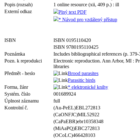
Popis (rozsah)
1 online resource (xii, 409 p.) : ill
Externí odkaz
Plný text PDF
* Návod pro vzdálený přístup
ISBN
ISBN 0195110420
ISBN 9780195110425
Poznámka
Includes bibliographical references (p. 379
Pozn. k reprodukci
Electronic reproduction. Ann Arbor, MI : P
libraries
Předmět - heslo
Brood parasites
Parasitic birds
Forma, žánr
* elektronické knihy
Systém. číslo
001689924
Úplnost záznamu
full
Kontrolní č.
(Au-PeEL)EBL272813
(CaONFJC)MIL52922
(CaPaEBR)ebr10358348
(MiAaPQ)EBC272813
(OCoLC)466428103