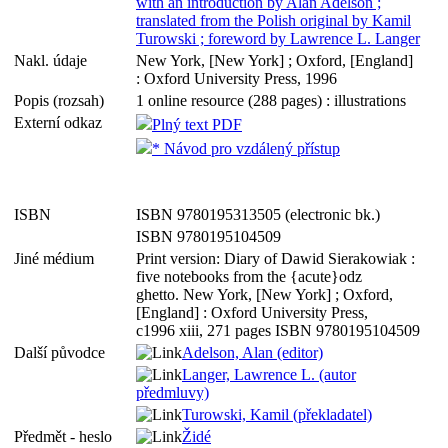
with an introduction by Alan Adelson ;
translated from the Polish original by Kamil
Turowski ; foreword by Lawrence L. Langer
Nakl. údaje
New York, [New York] ; Oxford, [England]
: Oxford University Press, 1996
Popis (rozsah)
1 online resource (288 pages) : illustrations
Externí odkaz
Plný text PDF
* Návod pro vzdálený přístup
ISBN
ISBN 9780195313505 (electronic bk.)
ISBN 9780195104509
Jiné médium
Print version: Diary of Dawid Sierakowiak :
five notebooks from the {acute}odz
ghetto. New York, [New York] ; Oxford,
[England] : Oxford University Press,
c1996 xiii, 271 pages ISBN 9780195104509
Další původce
Adelson, Alan (editor)
Langer, Lawrence L. (autor
předmluvy)
Turowski, Kamil (překladatel)
Předmět - heslo
Židé