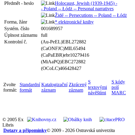
Předmět - heslo
Holocaust, Jewish (1939-1945) -
- Poland -- Łódż -- Personal narratives
Židé -- Persecutions -- Poland -- Łódż
Forma, žánr
* elektronické knihy
Systém. číslo
001689957
Úplnost záznamu
full
Kontrolní č.
(Au-PeEL)EBL272882
(CaONFJC)MIL65494
(CaPaEBR)ebr10279416
(MiAaPQ)EBC272882
(OCoLC)466428427
S
S kódy
Zvolte
Standardní
Katalogizační
Zkrácený
textovými
polí
formát:
formát
záznam
záznam
návěštími
MARC
© 2005 Ex
Libris
Dotazy a připomínky
© 2009 - 2026 Ostravská univerzita