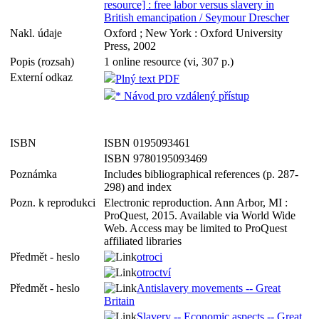
resource] : free labor versus slavery in
British emancipation / Seymour Drescher
Nakl. údaje
Oxford ; New York : Oxford University
Press, 2002
Popis (rozsah)
1 online resource (vi, 307 p.)
Externí odkaz
Plný text PDF
* Návod pro vzdálený přístup
ISBN
ISBN 0195093461
ISBN 9780195093469
Poznámka
Includes bibliographical references (p. 287-
298) and index
Pozn. k reprodukci
Electronic reproduction. Ann Arbor, MI :
ProQuest, 2015. Available via World Wide
Web. Access may be limited to ProQuest
affiliated libraries
Předmět - heslo
otroci
otroctví
Předmět - heslo
Antislavery movements -- Great
Britain
Slavery -- Economic aspects -- Great