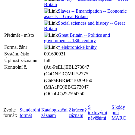
Britain
Slaves -- Emancipation -- Economic
aspects -- Great Britain
Social sciences and history -- Great
Britain
Předmět - místo
Great Britain -- Politics and
government -- 18th century
Forma, žánr
* elektronické knihy
Systém. číslo
001690031
Úplnost záznamu
full
Kontrolní č.
(Au-PeEL)EBL273047
(CaONFJC)MIL52775
(CaPaEBR)ebr10269160
(MiAaPQ)EBC273047
(OCoLC)252594750
S
S kódy
Zvolte
Standardní
Katalogizační
Zkrácený
textovými
polí
formát:
formát
záznam
záznam
návěštími
MARC