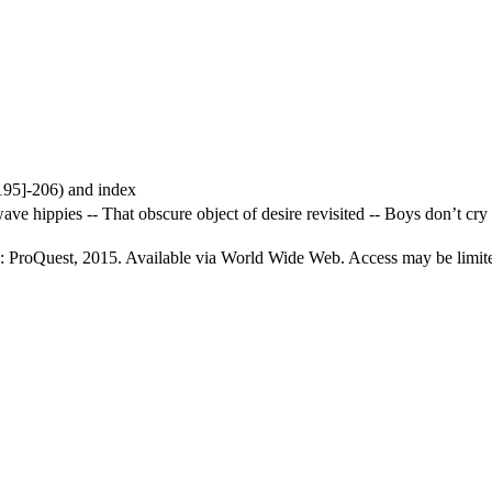
[195]-206) and index
ave hippies -- That obscure object of desire revisited -- Boys don’t cry
: ProQuest, 2015. Available via World Wide Web. Access may be limited 