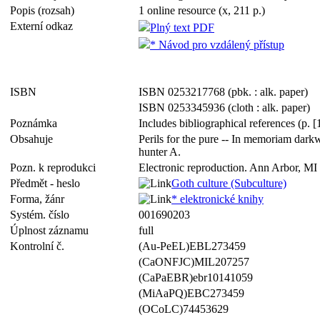
Popis (rozsah)
1 online resource (x, 211 p.)
Externí odkaz
Plný text PDF
* Návod pro vzdálený přístup
ISBN
ISBN 0253217768 (pbk. : alk. paper)
ISBN 0253345936 (cloth : alk. paper)
Poznámka
Includes bibliographical references (p. 
Obsahuje
Perils for the pure -- In memoriam darkw
hunter A.
Pozn. k reprodukci
Electronic reproduction. Ann Arbor, MI 
Předmět - heslo
Goth culture (Subculture)
Forma, žánr
* elektronické knihy
Systém. číslo
001690203
Úplnost záznamu
full
Kontrolní č.
(Au-PeEL)EBL273459
(CaONFJC)MIL207257
(CaPaEBR)ebr10141059
(MiAaPQ)EBC273459
(OCoLC)74453629