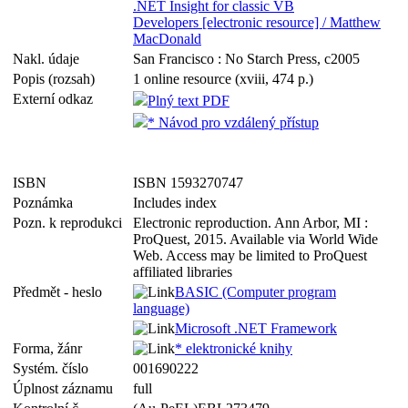
.NET Insight for classic VB
Developers [electronic resource] / Matthew
MacDonald
Nakl. údaje
San Francisco : No Starch Press, c2005
Popis (rozsah)
1 online resource (xviii, 474 p.)
Externí odkaz
Plný text PDF
* Návod pro vzdálený přístup
ISBN
ISBN 1593270747
Poznámka
Includes index
Pozn. k reprodukci
Electronic reproduction. Ann Arbor, MI :
ProQuest, 2015. Available via World Wide
Web. Access may be limited to ProQuest
affiliated libraries
Předmět - heslo
BASIC (Computer program
language)
Microsoft .NET Framework
Forma, žánr
* elektronické knihy
Systém. číslo
001690222
Úplnost záznamu
full