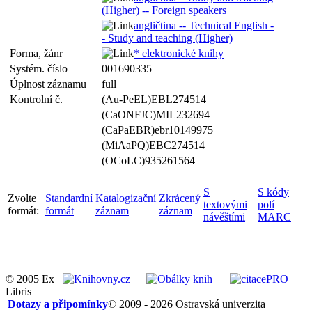
(Higher) -- Foreign speakers
angličtina -- Technical English -
- Study and teaching (Higher)
Forma, žánr
* elektronické knihy
Systém. číslo
001690335
Úplnost záznamu
full
Kontrolní č.
(Au-PeEL)EBL274514
(CaONFJC)MIL232694
(CaPaEBR)ebr10149975
(MiAaPQ)EBC274514
(OCoLC)935261564
S
S kódy
Zvolte
Standardní
Katalogizační
Zkrácený
textovými
polí
formát:
formát
záznam
záznam
návěštími
MARC
© 2005 Ex
Libris
Dotazy a připomínky
© 2009 - 2026 Ostravská univerzita