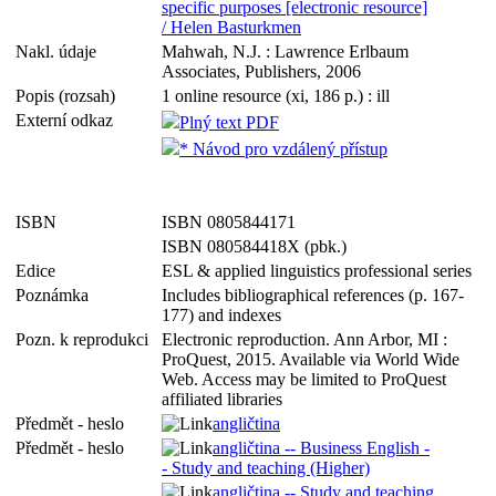
specific purposes [electronic resource]
/ Helen Basturkmen
Nakl. údaje
Mahwah, N.J. : Lawrence Erlbaum
Associates, Publishers, 2006
Popis (rozsah)
1 online resource (xi, 186 p.) : ill
Externí odkaz
Plný text PDF
* Návod pro vzdálený přístup
ISBN
ISBN 0805844171
ISBN 080584418X (pbk.)
Edice
ESL & applied linguistics professional series
Poznámka
Includes bibliographical references (p. 167-
177) and indexes
Pozn. k reprodukci
Electronic reproduction. Ann Arbor, MI :
ProQuest, 2015. Available via World Wide
Web. Access may be limited to ProQuest
affiliated libraries
Předmět - heslo
angličtina
Předmět - heslo
angličtina -- Business English -
- Study and teaching (Higher)
angličtina -- Study and teaching