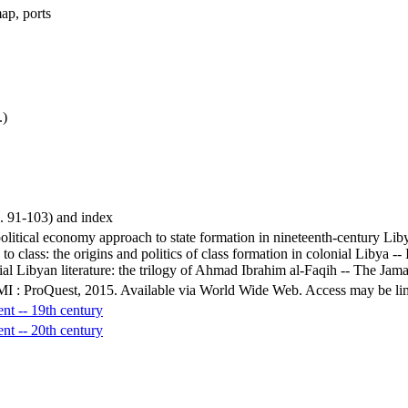
map, ports
.)
p. 91-103) and index
 political economy approach to state formation in nineteenth-century L
to class: the origins and politics of class formation in colonial Libya -
ial Libyan literature: the trilogy of Ahmad Ibrahim al-Faqih -- The Jamahi
MI : ProQuest, 2015. Available via World Wide Web. Access may be limit
nt -- 19th century
nt -- 20th century