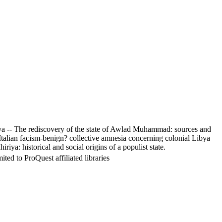
ibya -- The rediscovery of the state of Awlad Muhammad: sources and
- Italian facism-benign? collective amnesia concerning colonial Libya
riya: historical and social origins of a populist state.
ed to ProQuest affiliated libraries