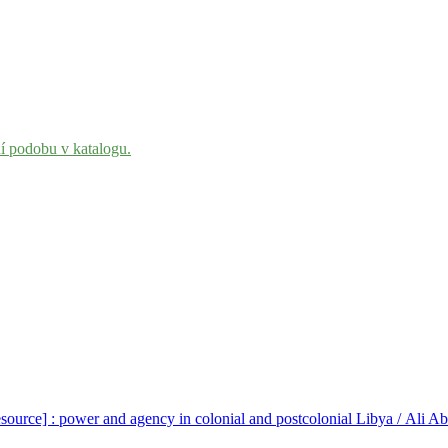
ní podobu v katalogu.
resource] : power and agency in colonial and postcolonial Libya / Ali A