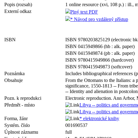
Popis (rozsah)
1 online resource (xvi, 108 p.) : ill., 
Externí odkaz
Plný text PDF
* Návod pro vzdálený přístup
ISBN
ISBN 9780203825129 (electronic bk
ISBN 0415949866 (hb : alk. paper)
ISBN 0415949874 (pb : alk. paper)
ISBN 9780415949866 (hardcover)
ISBN 9780415949873 (softcover)
Poznámka
Includes bibliographical references (
Obsahuje
From the Ottomans to the Italians: a
significance, 1550-1813 -- From tribe 
-- Identity and alienation in postcolon
Pozn. k reprodukci
Electronic reproduction. Ann Arbor, 
Předmět - místo
Libya -- politics and governme
Libya -- politics and governme
Forma, žánr
* elektronické knihy
Systém. číslo
001690537
Úplnost záznamu
full