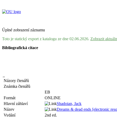
Úplné zobrazení záznamu
Toto je statický export z katalogu ze dne 02.06.2026.
Zobrazit aktuál
Bibliografická citace
Názory čtenářů
Známka čtenářů
EB
Formát
ONLINE
Hlavní záhlaví
Shadoian, Jack
Název
Dreams & dead ends [electronic reso
Vydání
2nd ed.