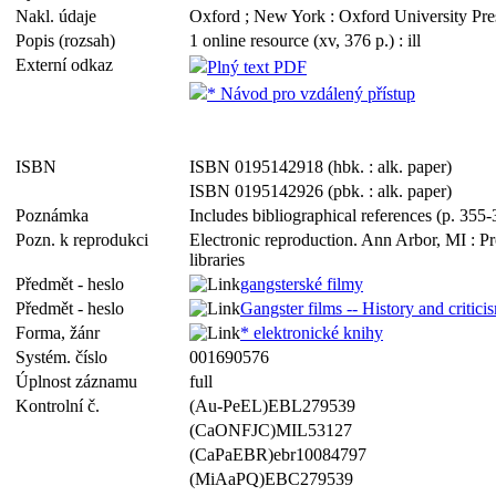
Nakl. údaje
Oxford ; New York : Oxford University Pre
Popis (rozsah)
1 online resource (xv, 376 p.) : ill
Externí odkaz
Plný text PDF
* Návod pro vzdálený přístup
ISBN
ISBN 0195142918 (hbk. : alk. paper)
ISBN 0195142926 (pbk. : alk. paper)
Poznámka
Includes bibliographical references (p. 355
Pozn. k reprodukci
Electronic reproduction. Ann Arbor, MI : P
libraries
Předmět - heslo
gangsterské filmy
Předmět - heslo
Gangster films -- History and critici
Forma, žánr
* elektronické knihy
Systém. číslo
001690576
Úplnost záznamu
full
Kontrolní č.
(Au-PeEL)EBL279539
(CaONFJC)MIL53127
(CaPaEBR)ebr10084797
(MiAaPQ)EBC279539