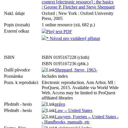
context [electronic resource] : the basics
/ George P. Fletcher and Steve Sheppard
Nakl. údaje
Oxford ; New York : Oxford University
Press, 2005
Popis (rozsah)
1 online resource (xii, 682 p.)
Externí odkaz
Plný text PDF
* Návod pro vzdálený přístup
ISBN
ISBN 0195167228 (cloth)
ISBN 0195167236 (pbk.)
Další původce
Sheppard, Steve, 1963-
Poznámka
Includes index
Pozn. k reprodukci
Electronic reproduction. Ann Arbor, MI :
ProQuest, 2015. Available via World Wide
Web. Access may be limited to ProQuest
affiliated libraries
Předmět - heslo
právo
Předmět - heslo
Law -- United States
Lawyers, Foreign -- United States -
- Handbooks, manuals, etc