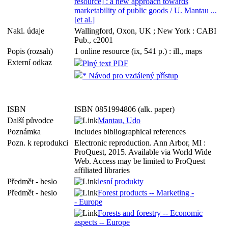
resource] : a new approach towards
marketability of public goods / U. Mantau ...
[et al.]
Nakl. údaje
Wallingford, Oxon, UK ; New York : CABI
Pub., c2001
Popis (rozsah)
1 online resource (ix, 541 p.) : ill., maps
Externí odkaz
Plný text PDF
* Návod pro vzdálený přístup
ISBN
ISBN 0851994806 (alk. paper)
Další původce
Mantau, Udo
Poznámka
Includes bibliographical references
Pozn. k reprodukci
Electronic reproduction. Ann Arbor, MI :
ProQuest, 2015. Available via World Wide
Web. Access may be limited to ProQuest
affiliated libraries
Předmět - heslo
lesní produkty
Předmět - heslo
Forest products -- Marketing -
- Europe
Forests and forestry -- Economic
aspects -- Europe