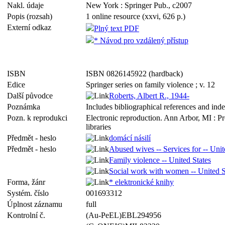
Nakl. údaje
New York : Springer Pub., c2007
Popis (rozsah)
1 online resource (xxvi, 626 p.)
Externí odkaz
Plný text PDF
* Návod pro vzdálený přístup
ISBN
ISBN 0826145922 (hardback)
Edice
Springer series on family violence ; v. 12
Další původce
Roberts, Albert R., 1944-
Poznámka
Includes bibliographical references and ind
Pozn. k reprodukci
Electronic reproduction. Ann Arbor, MI : P
libraries
Předmět - heslo
domácí násilí
Předmět - heslo
Abused wives -- Services for -- Unit
Family violence -- United States
Social work with women -- United S
Forma, žánr
* elektronické knihy
Systém. číslo
001693312
Úplnost záznamu
full
Kontrolní č.
(Au-PeEL)EBL294956