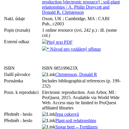
production [electronic resource] : soil-plant
relationships / A. Philip Draycott and
Donald R. Christenson
Nakl. údaje
Oxon, UK ; Cambridge, MA : CABI
Pub., c2003
Popis (rozsah)
1 online resource (xvi, 242 p.) : ill. (some
col.)
Externí odkaz
Plný text PDF
* Návod pro vzdálený přístup
ISBN
ISBN 085199623X
Další původce
Christenson, Donald R
Poznámka
Includes bibliographical references (p. 199-
232)
Pozn. k reprodukci
Electronic reproduction. Ann Arbor, MI :
ProQuest, 2015. Available via World Wide
Web. Access may be limited to ProQuest
affiliated libraries
Předmět - heslo
řepa cukrová
Předmět - heslo
Plant-soil relationships
Sugar beet -- Fertilizers