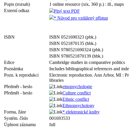
Popis (rozsah)
1 online resource (xix, 360 p.) : ill., maps
Externí odkaz
Plný text PDF
* Návod pro vzdálený přístup
ISBN
ISBN 0521690323 (pbk.)
ISBN 0521870135 (hbk.)
ISBN 9780521690324 (pbk.)
ISBN 9780521870139 (hbk.)
Edice
Cambridge studies in comparative politics
Poznámka
Includes bibliographical references and ind
Pozn. k reprodukci
Electronic reproduction. Ann Arbor, MI : P
libraries
Předmět - heslo
etnopsychologie
Předmět - heslo
Culture conflict
Ethnic conflict
Ethnopsychology
Forma, žánr
* elektronické knihy
Systém. číslo
001693533
Úplnost záznamu
full