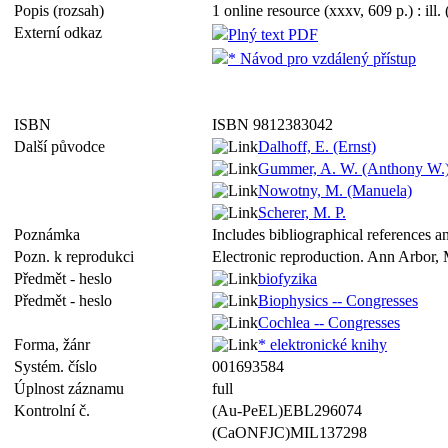
Popis (rozsah)
1 online resource (xxxv, 609 p.) : ill.
Externí odkaz
Plný text PDF
* Návod pro vzdálený přístup
ISBN
ISBN 9812383042
Další původce
Dalhoff, E. (Ernst)
Gummer, A. W. (Anthony W.
Nowotny, M. (Manuela)
Scherer, M. P.
Poznámka
Includes bibliographical references a
Pozn. k reprodukci
Electronic reproduction. Ann Arbor, 
Předmět - heslo
biofyzika
Předmět - heslo
Biophysics -- Congresses
Cochlea -- Congresses
Forma, žánr
* elektronické knihy
Systém. číslo
001693584
Úplnost záznamu
full
Kontrolní č.
(Au-PeEL)EBL296074
(CaONFJC)MIL137298