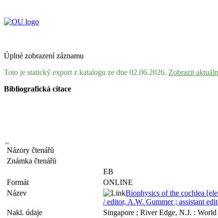
Úplné zobrazení záznamu
Toto je statický export z katalogu ze dne 02.06.2026.
Zobrazit aktuál
Bibliografická citace
Názory čtenářů
Známka čtenářů
EB
Formát
ONLINE
Název
Biophysics of the cochlea [el
/ editor, A.W. Gummer ; assistant ed
Nakl. údaje
Singapore ; River Edge, N.J. : World