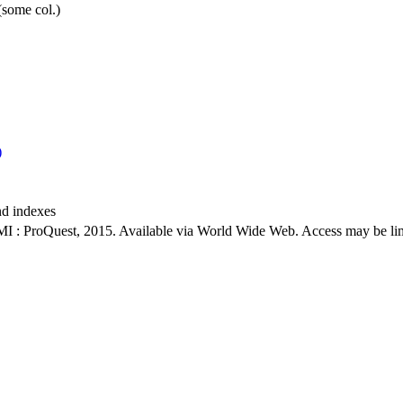
 (some col.)
)
nd indexes
MI : ProQuest, 2015. Available via World Wide Web. Access may be limit