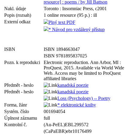
resource] : poems / by Jill Battson
Nakl. údaje
Toronto : Insomniac Press, c2001
Popis (rozsah)
1 online resource (95 p.) : ill
Externí odkaz
Plný text PDF
* Návod pro vzdálený přístup
ISBN
ISBN 1894663047
ISBN 9781895837025
Pozn. k reprodukci
Electronic reproduction. Ann Arbor, MI :
ProQuest, 2015. Available via World Wide
Web. Access may be limited to ProQuest
affiliated libraries
Předmět - heslo
kanadská poezie
Předmět - heslo
kanadská poezie
Loss (Psychology) -- Poetry
Forma, žánr
* elektronické knihy
Systém. číslo
001694054
Úplnost záznamu
full
Kontrolní č.
(Au-PeEL)EBL299572
(CaPaEBR)ebr10176499