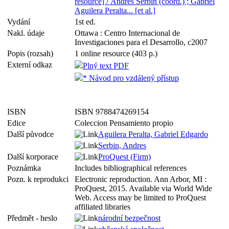
resource] / Andres Serbin (coord.) ; Gabriel
Aguilera Peralta... [et al.]
Vydání
1st ed.
Nakl. údaje
Ottawa : Centro Internacional de
Investigaciones para el Desarrollo, c2007
Popis (rozsah)
1 online resource (403 p.)
Externí odkaz
Plný text PDF
* Návod pro vzdálený přístup
ISBN
ISBN 9788474269154
Edice
Coleccion Pensamiento propio
Další původce
Aguilera Peralta, Gabriel Edgardo
Serbin, Andres
Další korporace
ProQuest (Firm)
Poznámka
Includes bibliographical references
Pozn. k reprodukci
Electronic reproduction. Ann Arbor, MI :
ProQuest, 2015. Available via World Wide
Web. Access may be limited to ProQuest
affiliated libraries
Předmět - heslo
národní bezpečnost