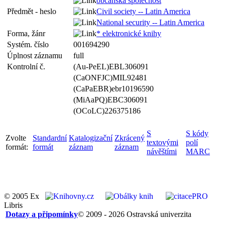
občanská společnost
Předmět - heslo
Civil society -- Latin America
National security -- Latin America
Forma, žánr
* elektronické knihy
Systém. číslo
001694290
Úplnost záznamu
full
Kontrolní č.
(Au-PeEL)EBL306091
(CaONFJC)MIL92481
(CaPaEBR)ebr10196590
(MiAaPQ)EBC306091
(OCoLC)226375186
S
S kódy
Zvolte
Standardní
Katalogizační
Zkrácený
textovými
polí
formát:
formát
záznam
záznam
návěštími
MARC
© 2005 Ex
Libris
Dotazy a připomínky
© 2009 - 2026 Ostravská univerzita