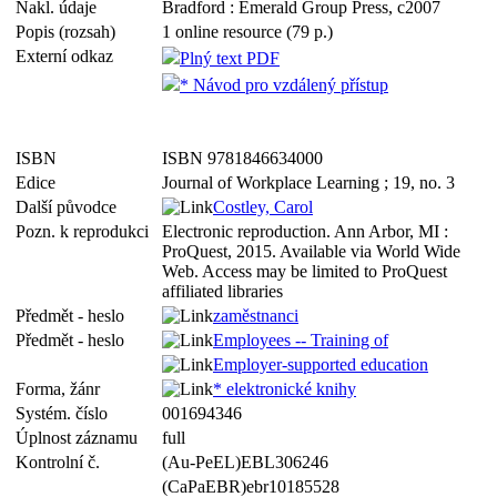
Nakl. údaje
Bradford : Emerald Group Press, c2007
Popis (rozsah)
1 online resource (79 p.)
Externí odkaz
Plný text PDF
* Návod pro vzdálený přístup
ISBN
ISBN 9781846634000
Edice
Journal of Workplace Learning ; 19, no. 3
Další původce
Costley, Carol
Pozn. k reprodukci
Electronic reproduction. Ann Arbor, MI :
ProQuest, 2015. Available via World Wide
Web. Access may be limited to ProQuest
affiliated libraries
Předmět - heslo
zaměstnanci
Předmět - heslo
Employees -- Training of
Employer-supported education
Forma, žánr
* elektronické knihy
Systém. číslo
001694346
Úplnost záznamu
full
Kontrolní č.
(Au-PeEL)EBL306246
(CaPaEBR)ebr10185528