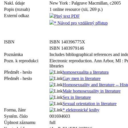
Nakl. údaje
New York : Palgrave Macmillan, c2005
Popis (rozsah)
1 online resource (xii, 269 p.)
Externí odkaz
Plný text PDF
* Návod pro vzdálený přístup
ISBN
ISBN 140396775X
ISBN 1403979146
Poznámka
Includes bibliographical references and ind
Pozn. k reprodukci
Electronic reproduction. Ann Arbor, MI : P
libraries
Předmět - heslo
homosexualita a literatura
Předmět - heslo
Gay men in literature
Homosexuality and literature -- Hist
Male homosexuality in literature
Sex in literature
Sexual orientation in literature
Forma, žánr
* elektronické knihy
Systém. číslo
001694603
Úplnost záznamu
full