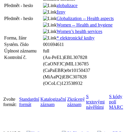
Předmět - heslo
globalizace
ženy
Předmět - heslo
Globalization -- Health aspects
Women -- Health and hygiene
Women’s health services
Forma, žánr
* elektronické knihy
Systém. číslo
001694611
Úplnost záznamu
full
Kontrolní č.
(Au-PeEL)EBL307828
(CaONFJC)MIL136785
(CaPaEBR)ebr10150437
(MiAaPQ)EBC307828
(OCoLC)123538932
S
S kódy
Zvolte
Standardní
Katalogizační
Zkrácený
textovými
polí
formát:
formát
záznam
záznam
návěštími
MARC