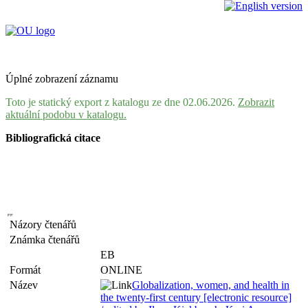
Úplné zobrazení záznamu
Toto je statický export z katalogu ze dne 02.06.2026.
Zobrazit
aktuální podobu v katalogu.
Bibliografická citace
Názory čtenářů
Známka čtenářů
EB
Formát
ONLINE
Název
Globalization, women, and health in
the twenty-first century [electronic resource]