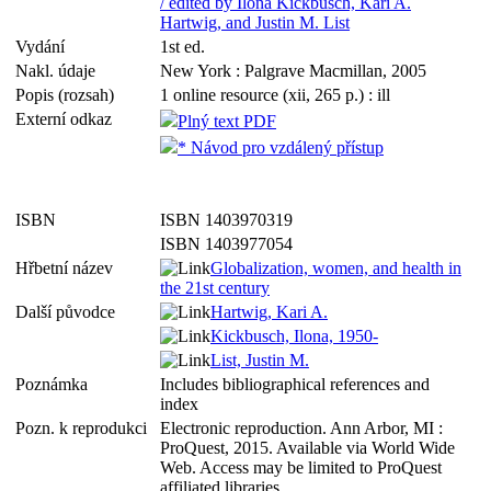
/ edited by Ilona Kickbusch, Kari A.
Hartwig, and Justin M. List
Vydání
1st ed.
Nakl. údaje
New York : Palgrave Macmillan, 2005
Popis (rozsah)
1 online resource (xii, 265 p.) : ill
Externí odkaz
Plný text PDF
* Návod pro vzdálený přístup
ISBN
ISBN 1403970319
ISBN 1403977054
Hřbetní název
Globalization, women, and health in
the 21st century
Další původce
Hartwig, Kari A.
Kickbusch, Ilona, 1950-
List, Justin M.
Poznámka
Includes bibliographical references and
index
Pozn. k reprodukci
Electronic reproduction. Ann Arbor, MI :
ProQuest, 2015. Available via World Wide
Web. Access may be limited to ProQuest
affiliated libraries