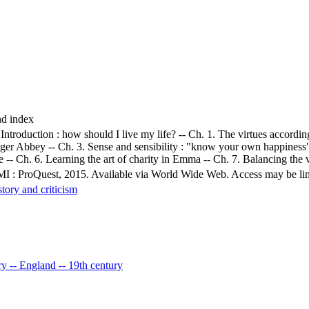
nd index
Introduction : how should I live my life? -- Ch. 1. The virtues according
r Abbey -- Ch. 3. Sense and sensibility : "know your own happiness" --
 -- Ch. 6. Learning the art of charity in Emma -- Ch. 7. Balancing the v
MI : ProQuest, 2015. Available via World Wide Web. Access may be limit
story and criticism
ry -- England -- 19th century