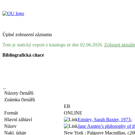
Úplné zobrazení záznamu
Toto je statický export z katalogu ze dne 02.06.2026.
Zobrazit aktuál
Bibliografická citace
Názory čtenářů
Známka čtenářů
EB
Formát
ONLINE
Hlavní záhlaví
Emsley, Sarah Baxter, 1973-
Název
Jane Austen’s philosophy of th
Nakl. údaje
New York : Palgrave Macmillan, c2