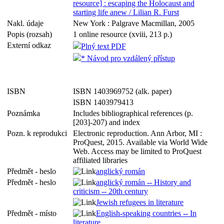
resource] : escaping the Holocaust and
starting life anew / Lilian R. Furst
Nakl. údaje
New York : Palgrave Macmillan, 2005
Popis (rozsah)
1 online resource (xviii, 213 p.)
Externí odkaz
Plný text PDF
* Návod pro vzdálený přístup
ISBN
ISBN 1403969752 (alk. paper)
ISBN 1403979413
Poznámka
Includes bibliographical references (p.
[203]-207) and index
Pozn. k reprodukci
Electronic reproduction. Ann Arbor, MI :
ProQuest, 2015. Available via World Wide
Web. Access may be limited to ProQuest
affiliated libraries
Předmět - heslo
anglický román
Předmět - heslo
anglický román -- History and
criticism -- 20th century
Jewish refugees in literature
Předmět - místo
English-speaking countries -- In
literature