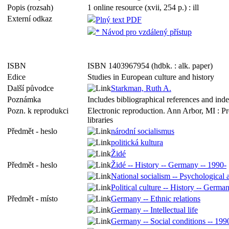
Popis (rozsah)
1 online resource (xvii, 254 p.) : ill
Externí odkaz
Plný text PDF
* Návod pro vzdálený přístup
ISBN
ISBN 1403967954 (hdbk. : alk. paper)
Edice
Studies in European culture and history
Další původce
Starkman, Ruth A.
Poznámka
Includes bibliographical references and ind
Pozn. k reprodukci
Electronic reproduction. Ann Arbor, MI : P
libraries
Předmět - heslo
národní socialismus
politická kultura
Židé
Předmět - heslo
Židé -- History -- Germany -- 1990-
National socialism -- Psychological 
Political culture -- History -- Germa
Předmět - místo
Germany -- Ethnic relations
Germany -- Intellectual life
Germany -- Social conditions -- 199