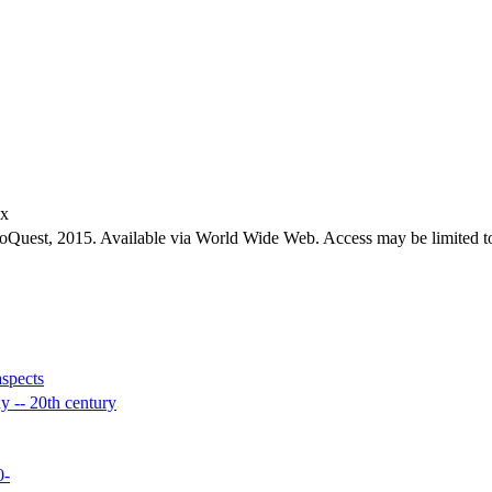
ex
roQuest, 2015. Available via World Wide Web. Access may be limited to
aspects
ny -- 20th century
0-