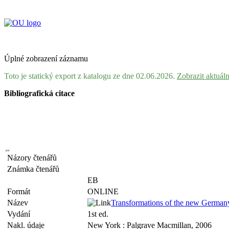
Úplné zobrazení záznamu
Toto je statický export z katalogu ze dne 02.06.2026.
Zobrazit aktuál
Bibliografická citace
Názory čtenářů
Známka čtenářů
EB
Formát
ONLINE
Název
Transformations of the new Germany 
Vydání
1st ed.
Nakl. údaje
New York : Palgrave Macmillan, 2006