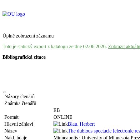
Úplné zobrazení záznamu
Toto je statický export z katalogu ze dne 02.06.2026.
Zobrazit aktuál
Bibliografická citace
Názory čtenářů
Známka čtenářů
EB
Formát
ONLINE
Hlavní záhlaví
Blau, Herbert
Název
The dubious spectacle [electronic res
Nakl. údaje
Minneapolis : University of Minnesota Pres