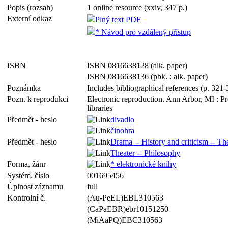
Popis (rozsah)
1 online resource (xxiv, 347 p.)
Externí odkaz
Plný text PDF
* Návod pro vzdálený přístup
ISBN
ISBN 0816638128 (alk. paper)
ISBN 0816638136 (pbk. : alk. paper)
Poznámka
Includes bibliographical references (p. 321
Pozn. k reprodukci
Electronic reproduction. Ann Arbor, MI : P
libraries
Předmět - heslo
divadlo
činohra
Předmět - heslo
Drama -- History and criticism -- Th
Theater -- Philosophy
Forma, žánr
* elektronické knihy
Systém. číslo
001695456
Úplnost záznamu
full
Kontrolní č.
(Au-PeEL)EBL310563
(CaPaEBR)ebr10151250
(MiAaPQ)EBC310563