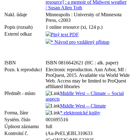
resource] : a memoir of Midwest weather
/ Susan Allen Toth
Nakl. údaje
Minneapolis : University of Minnesota
Press, c2003
Popis (rozsah)
1 online resource (xi, 124 p.)
Externí odkaz
Plný text PDF
* Návod pro vzdálený přístup
ISBN
ISBN 0816642621 (HC : alk. paper)
Pozn. k reprodukci
Electronic reproduction. Ann Arbor, MI :
ProQuest, 2015. Available via World Wide
Web. Access may be limited to ProQuest
affiliated libraries
Předmět - místo
Middle West -- Climate -- Social
aspects
Middle West -- Climate
Forma, žánr
* elektronické knihy
Systém. číslo
001695516
Úplnost záznamu
full
Kontrolní č.
(Au-PeEL)EBL310633