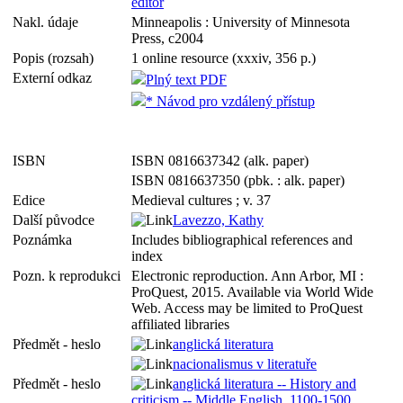
editor
Nakl. údaje
Minneapolis : University of Minnesota
Press, c2004
Popis (rozsah)
1 online resource (xxxiv, 356 p.)
Externí odkaz
Plný text PDF
* Návod pro vzdálený přístup
ISBN
ISBN 0816637342 (alk. paper)
ISBN 0816637350 (pbk. : alk. paper)
Edice
Medieval cultures ; v. 37
Další původce
Lavezzo, Kathy
Poznámka
Includes bibliographical references and
index
Pozn. k reprodukci
Electronic reproduction. Ann Arbor, MI :
ProQuest, 2015. Available via World Wide
Web. Access may be limited to ProQuest
affiliated libraries
Předmět - heslo
anglická literatura
nacionalismus v literatuře
Předmět - heslo
anglická literatura -- History and
criticism -- Middle English, 1100-1500