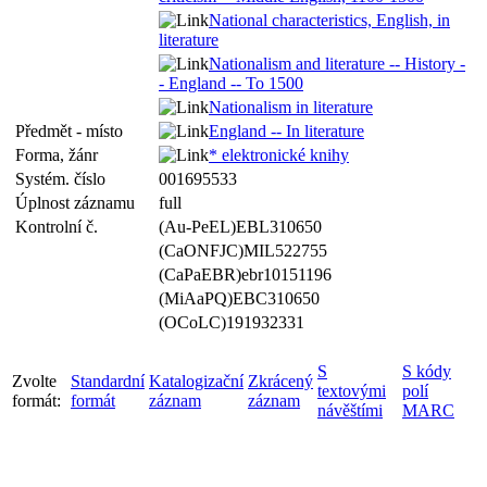
National characteristics, English, in
literature
Nationalism and literature -- History -
- England -- To 1500
Nationalism in literature
Předmět - místo
England -- In literature
Forma, žánr
* elektronické knihy
Systém. číslo
001695533
Úplnost záznamu
full
Kontrolní č.
(Au-PeEL)EBL310650
(CaONFJC)MIL522755
(CaPaEBR)ebr10151196
(MiAaPQ)EBC310650
(OCoLC)191932331
S
S kódy
Zvolte
Standardní
Katalogizační
Zkrácený
textovými
polí
formát:
formát
záznam
záznam
návěštími
MARC