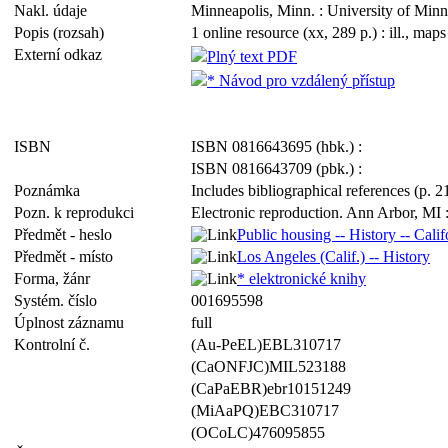
Nakl. údaje
Minneapolis, Minn. : University of Minnes
Popis (rozsah)
1 online resource (xx, 289 p.) : ill., maps
Externí odkaz
Plný text PDF
* Návod pro vzdálený přístup
ISBN
ISBN 0816643695 (hbk.) :
ISBN 0816643709 (pbk.) :
Poznámka
Includes bibliographical references (p. 
Pozn. k reprodukci
Electronic reproduction. Ann Arbor, MI :
Předmět - heslo
Public housing -- History -- Cali
Předmět - místo
Los Angeles (Calif.) -- History
Forma, žánr
* elektronické knihy
Systém. číslo
001695598
Úplnost záznamu
full
Kontrolní č.
(Au-PeEL)EBL310717
(CaONFJC)MIL523188
(CaPaEBR)ebr10151249
(MiAaPQ)EBC310717
(OCoLC)476095855