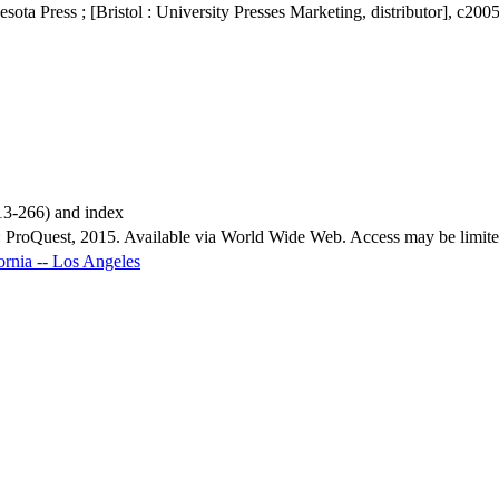
ota Press ; [Bristol : University Presses Marketing, distributor], c200
213-266) and index
 ProQuest, 2015. Available via World Wide Web. Access may be limited 
fornia -- Los Angeles