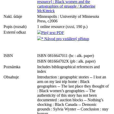
resource] : Black women and the
cartographies of struggle / Katherine
McKittrick
Nakl. údaje
Minneapolis : University of Minnesota
Press, c2006
Popis (rozsah)
1 online resource (xxxi, 190 p.)
Externí odkaz
Plný text PDF
* Návod pro vzdálený přístup
ISBN
ISBN 0816647011 (hc : alk. paper)
ISBN 081664702X (pb : alk. paper)
Poznámka
Includes bibliographical references and
index
Obsahuje
Introduction : geographic stories -- I lost an
arm on my last trip home : Black
geographies -- The last place they thought of
: Black women’s geographies -- The
authenticity of this story has not been
documented : auction blocks -- Nothing’s
shocking : Black Canada -- Demonic
grounds : Sylvia Wynter -- Conclusion : stay
human.