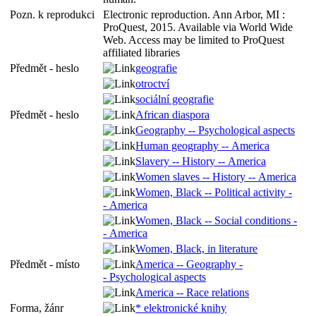
Pozn. k reprodukci
Electronic reproduction. Ann Arbor, MI :
ProQuest, 2015. Available via World Wide
Web. Access may be limited to ProQuest
affiliated libraries
Předmět - heslo
geografie
otroctví
sociální geografie
Předmět - heslo
African diaspora
Geography -- Psychological aspects
Human geography -- America
Slavery -- History -- America
Women slaves -- History -- America
Women, Black -- Political activity -
- America
Women, Black -- Social conditions -
- America
Women, Black, in literature
Předmět - místo
America -- Geography -
- Psychological aspects
America -- Race relations
Forma, žánr
* elektronické knihy