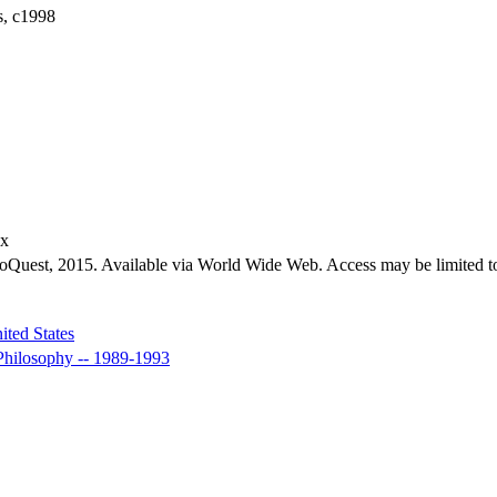
s, c1998
ex
roQuest, 2015. Available via World Wide Web. Access may be limited to
ited States
- Philosophy -- 1989-1993