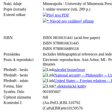
Nakl. údaje
Minneapolis : University of Minnesota Pres
Popis (rozsah)
1 online resource (xiii, 289 p.)
Externí odkaz
Plný text PDF
* Návod pro vzdálený přístup
ISBN
ISBN 0816631441 (acid-free paper)
ISBN 9780816631445
ISBN 9780816689118
Poznámka
Includes bibliographical references and ind
Pozn. k reprodukci
Electronic reproduction. Ann Arbor, MI : P
libraries
Předmět - heslo
národní bezpečnost
Předmět - heslo
National security -- Philosophy -- Un
Předmět - místo
United States -- Foreign relations -
Forma, žánr
* elektronické knihy
Systém. číslo
001695667
Úplnost záznamu
full
Kontrolní č.
(Au-PeEL)EBL310792
(CaPaEBR)ebr10159576