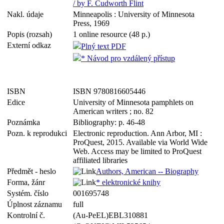
/ by F. Cudworth Flint
Nakl. údaje
Minneapolis : University of Minnesota
Press, 1969
Popis (rozsah)
1 online resource (48 p.)
Externí odkaz
Plný text PDF
* Návod pro vzdálený přístup
ISBN
ISBN 9780816605446
Edice
University of Minnesota pamphlets on
American writers ; no. 82
Poznámka
Bibliography: p. 46-48
Pozn. k reprodukci
Electronic reproduction. Ann Arbor, MI :
ProQuest, 2015. Available via World Wide
Web. Access may be limited to ProQuest
affiliated libraries
Předmět - heslo
Authors, American -- Biography
Forma, žánr
* elektronické knihy
Systém. číslo
001695748
Úplnost záznamu
full
Kontrolní č.
(Au-PeEL)EBL310881