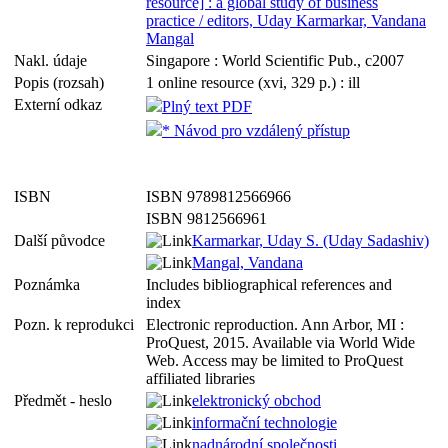
resource] : a global study of business
practice / editors, Uday Karmarkar, Vandana
Mangal
Nakl. údaje
Singapore : World Scientific Pub., c2007
Popis (rozsah)
1 online resource (xvi, 329 p.) : ill
Externí odkaz
Plný text PDF
* Návod pro vzdálený přístup
ISBN
ISBN 9789812566966
ISBN 9812566961
Další původce
Karmarkar, Uday S. (Uday Sadashiv)
Mangal, Vandana
Poznámka
Includes bibliographical references and
index
Pozn. k reprodukci
Electronic reproduction. Ann Arbor, MI :
ProQuest, 2015. Available via World Wide
Web. Access may be limited to ProQuest
affiliated libraries
Předmět - heslo
elektronický obchod
informační technologie
nadnárodní společnosti