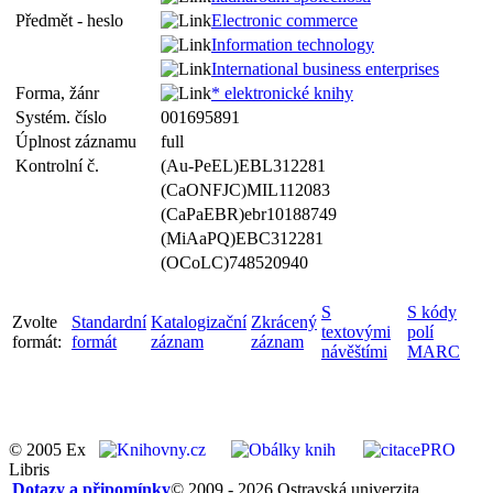
Předmět - heslo
Electronic commerce
Information technology
International business enterprises
Forma, žánr
* elektronické knihy
Systém. číslo
001695891
Úplnost záznamu
full
Kontrolní č.
(Au-PeEL)EBL312281
(CaONFJC)MIL112083
(CaPaEBR)ebr10188749
(MiAaPQ)EBC312281
(OCoLC)748520940
S
S kódy
Zvolte
Standardní
Katalogizační
Zkrácený
textovými
polí
formát:
formát
záznam
záznam
návěštími
MARC
© 2005 Ex
Libris
Dotazy a připomínky
© 2009 - 2026 Ostravská univerzita