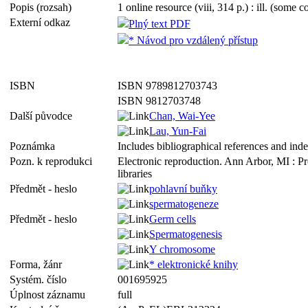
Popis (rozsah)
1 online resource (viii, 314 p.) : ill. (some co
Externí odkaz
Plný text PDF
* Návod pro vzdálený přístup
ISBN
ISBN 9789812703743
ISBN 9812703748
Další původce
Chan, Wai-Yee
Lau, Yun-Fai
Poznámka
Includes bibliographical references and ind
Pozn. k reprodukci
Electronic reproduction. Ann Arbor, MI : P
libraries
Předmět - heslo
pohlavní buňky
spermatogeneze
Předmět - heslo
Germ cells
Spermatogenesis
Y chromosome
Forma, žánr
* elektronické knihy
Systém. číslo
001695925
Úplnost záznamu
full