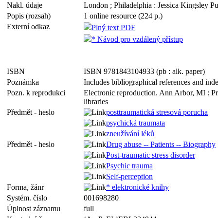
Nakl. údaje
London ; Philadelphia : Jessica Kingsley Pu
Popis (rozsah)
1 online resource (224 p.)
Externí odkaz
Plný text PDF
* Návod pro vzdálený přístup
ISBN
ISBN 9781843104933 (pb : alk. paper)
Poznámka
Includes bibliographical references and ind
Pozn. k reprodukci
Electronic reproduction. Ann Arbor, MI : P
libraries
Předmět - heslo
posttraumatická stresová porucha
psychická traumata
zneužívání léků
Předmět - heslo
Drug abuse -- Patients -- Biography
Post-traumatic stress disorder
Psychic trauma
Self-perception
Forma, žánr
* elektronické knihy
Systém. číslo
001698280
Úplnost záznamu
full