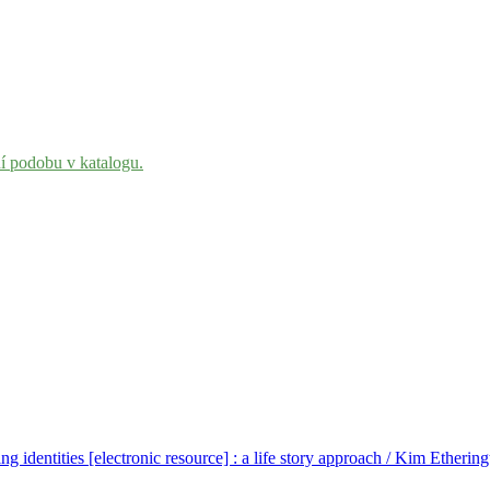
ní podobu v katalogu.
g identities [electronic resource] : a life story approach / Kim Etheri