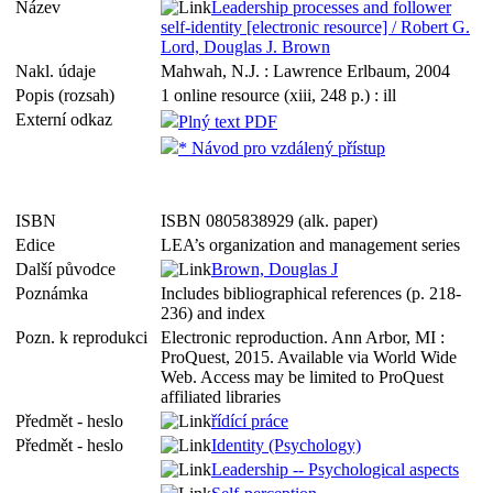
Název
Leadership processes and follower
self-identity [electronic resource] / Robert G.
Lord, Douglas J. Brown
Nakl. údaje
Mahwah, N.J. : Lawrence Erlbaum, 2004
Popis (rozsah)
1 online resource (xiii, 248 p.) : ill
Externí odkaz
Plný text PDF
* Návod pro vzdálený přístup
ISBN
ISBN 0805838929 (alk. paper)
Edice
LEA’s organization and management series
Další původce
Brown, Douglas J
Poznámka
Includes bibliographical references (p. 218-
236) and index
Pozn. k reprodukci
Electronic reproduction. Ann Arbor, MI :
ProQuest, 2015. Available via World Wide
Web. Access may be limited to ProQuest
affiliated libraries
Předmět - heslo
řídící práce
Předmět - heslo
Identity (Psychology)
Leadership -- Psychological aspects