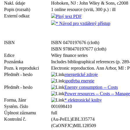
Nakl. údaje
Hoboken, NJ : John Wiley & Sons, c2008
Popis (rozsah)
1 online resource (xviii, 300 p.) : ill
Externí odkaz
Plný text PDF
* Návod pro vzdálený přístup
ISBN
ISBN 0470197676 (cloth)
ISBN 9780470197677 (cloth)
Edice
Wiley finance series
Poznámka
Includes bibliographical references (p. 28
Pozn. k reprodukci
Electronic reproduction. Ann Arbor, MI : P
Předmět - heslo
energetické zdroje
spotřeba energie
Předmět - heslo
Energy consumption -- Costs
Power resources -- Costs -- Manag
Forma, žánr
* elektronické knihy
Systém. číslo
001698410
Úplnost záznamu
full
Kontrolní č.
(Au-PeEL)EBL335774
(CaONFJC)MIL128509