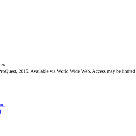
dex
ProQuest, 2015. Available via World Wide Web. Access may be limited to
and
d