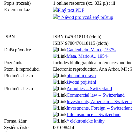
Popis (rozsah)
1 online resource (xx, 332 p.) : ill
Externí odkaz
Plný text PDF
* Návod pro vzdálený přístup
ISBN
ISBN 0470118113 (cloth)
ISBN 9780470118115 (cloth)
Další původce
Gantenbein, Marco, 1975-
Mata, Mario A., 1954-
Poznámka
Includes bibliographical references and in
Pozn. k reprodukci
Electronic reproduction. Ann Arbor, MI : 
Předmět - heslo
obchodní právo
životní pojištění
Předmět - heslo
Annuities -- Switzerland
Commercial law -- Switzerland
Investments, American -- Switzerl
Investments, Foreign -- Switzerlan
Life insurance -- Switzerland
Forma, žánr
* elektronické knihy
Systém. číslo
001698414