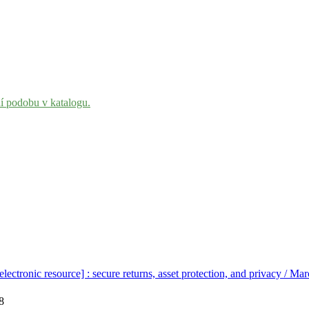
ní podobu v katalogu.
[electronic resource] : secure returns, asset protection, and privacy / 
8